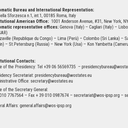
omatic Bureau and International Representation:
della Sforzesca n.1, int.1, 00185 Roma, Italy
itutional American Office:
1001 Anderson Avenue, #31, New York, N
omatic representative offices:
Genova (Italy) – Cagliari (Italy) – Lis
SAR)
zaville (Republique du Congo) – Lima (Perù) – Colombo (Sri Lanka) – 
in) – St.Petersburg (Russia) – New York (Usa) – Kon Yambetta (Camer
itutional Contacts:
ce of the Presidency: Tel +39 06 56569735 – presidencybureau@wosta
idency Secretariat: presidencybureau@wostates.eu
nistrative Office: secretary@wostates.eu
ce of the Secretary General:
010 7767564 – Fax + 39 010 0987674 – secretariat@wos-ipsp.org – s
ral Affairs: general.affairs@wos-ipsp.org