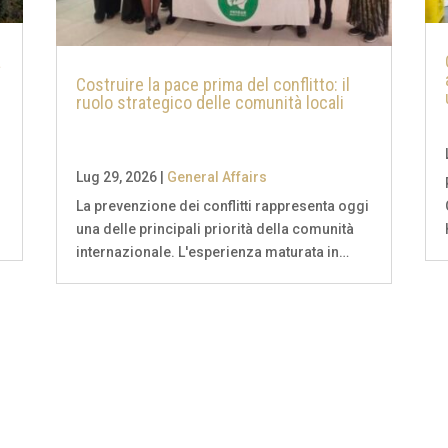
a
Costruire la pace prima del conflitto: il
ruolo strategico delle comunità locali
Lug 29, 2026
|
General Affairs
La prevenzione dei conflitti rappresenta oggi
una delle principali priorità della comunità
internazionale. L'esperienza maturata in
i
numerose aree del mondo dimostra che la
stabilità non dipende esclusivamente
dall'azione diplomatica o dalle misure di
sicurezza, ma...