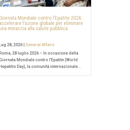
Giornata Mondiale contro l’Epatite 2026:
accelerare l’azione globale per eliminare
una minaccia alla salute pubblica
Lug 28, 2026
|
General Affairs
Roma, 28 luglio 2026 – In occasione della
Giornata Mondiale contro l'Epatite (World
Hepatitis Day), la comunità internazionale
rinnova l'impegno a favore della
prevenzione, della diagnosi precoce e
dell'accesso universale alle cure per le
epatiti virali, patologie che...