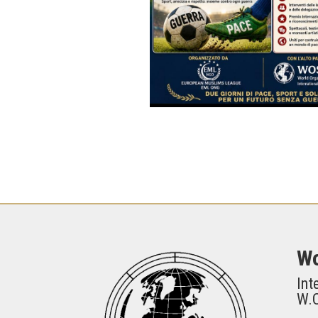
Wo
Int
W.O