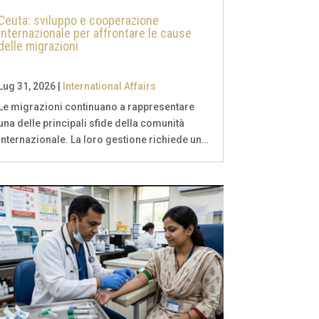
Ceuta: sviluppo e cooperazione
internazionale per affrontare le cause
delle migrazioni
Lug 31, 2026
|
International Affairs
Le migrazioni continuano a rappresentare
una delle principali sfide della comunità
internazionale. La loro gestione richiede un
approccio equilibrato che coniughi il diritto
sovrano degli Stati alla sicurezza delle
proprie frontiere, il rispetto della dignità
della...