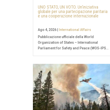
UNO STATO, UN VOTO. Un’iniziativa
globale per una partecipazione paritaria
e una cooperazione internazionale
Ago 4, 2026
|
International Affairs
Pubblicazione ufficiale della World
Organization of States – International
Parliament for Safety and Peace (WOS-IPSP)
Organizzazione intergovernativa La version
ufficiale in lingua inglese della "One State,
One Vote Initiative" è disponibile sul blog
istituzionale...