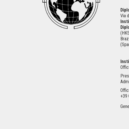
Dipl
Via 
Inst
Dipl
(HK
Braz
(Spa
Inst
Offi
Pres
Admi
Offi
+39 
Gene