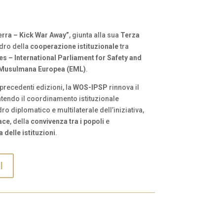
erra – Kick War Away”
, giunta alla sua
Terza
adro della
cooperazione istituzionale
tra
es – International Parliament for Safety and
Musulmana Europea (EML)
.
precedenti edizioni, la
WOS-IPSP
rinnova il
ntendo il coordinamento istituzionale
ro diplomatico e multilaterale dell’iniziativa,
ace
, della
convivenza tra i popoli
e
 delle istituzioni
.
I