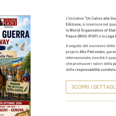
L’iniziativa
“Un Calcio alla Gu
Edizione
, si inserisce nel qu
la
World Organization of Stat
Peace (WOS-IPSP)
e la
Lega 
A seguito del successo delle 
proprio
Alto Patronato
, gara
internazionale, nonché il quad
che promuove i valori della
p
della
responsabilità condivisa
SCOPRI I DETTAGL