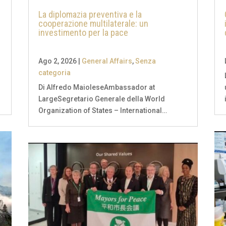
La diplomazia preventiva e la
cooperazione multilaterale: un
investimento per la pace
Ago 2, 2026
|
General Affairs
,
Senza
categoria
Di Alfredo MaioleseAmbassador at
LargeSegretario Generale della World
e
Organization of States – International
Parliament for Safety and Peace (WOS-IPSP)
In un sistema internazionale sempre più
complesso, la prevenzione dei conflitti
rappresenta una delle principali...