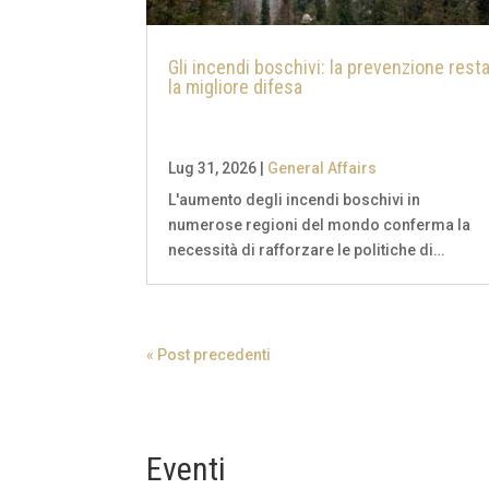
Gli incendi boschivi: la prevenzione rest
la migliore difesa
Lug 31, 2026
|
General Affairs
L'aumento degli incendi boschivi in
numerose regioni del mondo conferma la
necessità di rafforzare le politiche di
prevenzione e la cooperazione
internazionale per proteggere le persone, gl
ecosistemi e il patrimonio naturale. Le
Nazioni Unite hanno ribadito che...
« Post precedenti
Eventi