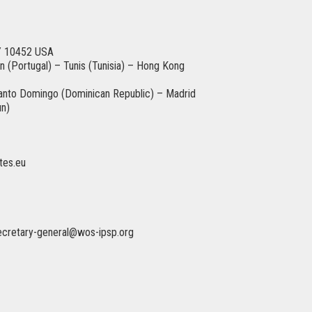
Y 10452
USA
bon (Portugal) – Tunis (Tunisia) – Hong Kong
Santo Domingo (
Dominican Republic) – Madrid
un)
tes.eu
ecretary-general@wos-ipsp.org